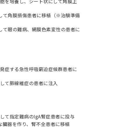
胞を培養し、シート状にして角膜上
にして角膜損傷患者に移植（※治験準備
にして眼の難病、網膜色素変性の患者に
発症する急性呼吸窮迫症候群患者に
して肺線維症の患者に注入
して指定難病のIgA腎症患者に投与
的な臓器を作り、腎不全患者に移植