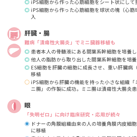
iPS細胞から作った心筋細胞をシート状にし
iPS細胞から作った心筋細胞を球状の塊（心
入
肝臓・腸
難病「潰瘍性大腸炎」でミニ臓器移植も
患者本人の骨髄液にある間葉系幹細胞を培養し
他人の脂肪から取り出した間葉系幹細胞を培養
ES細胞を肝臓の細胞に成長させ、重い肝臓病
移植
iPS細胞から肝臓の機能を持った小さな組織
ニ腸」の作製に成功。ミニ腸は潰瘍性大腸炎患
眼
「失明ゼロ」に向け臨床研究・応用が続々
ドナーの角膜組織由来の人の培養角膜内皮細胞
に移植