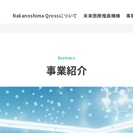
Nakanoshima Qrossについて
未来医療推進機構
事
ニュース
Business
お知らせ
事業紹介
ossについて
イベント
活動レポート
ラーについて
コラム
メディア
施設情報
フロアマップ