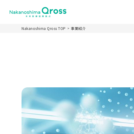
Nakanoshima Qross TOP
事業紹介
ホーム
Nakanoshima Qr
施設の特徴
施設名称とロゴカ
パーパス
施設概要
運営スキーム
未来医療推進機構