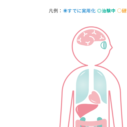
凡例：
◉すでに実用化
◎治験中
○研