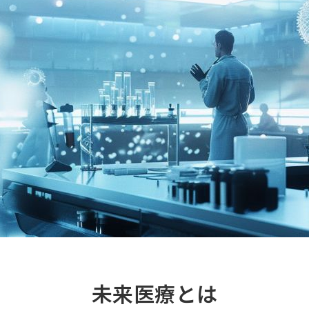
テナント企業
入居をご希望
ションエコシステム
研究会
再生医療クオ
CDMOコンソ
アントレプレ
療
アクセス
成プログラム
ビス
当ウェブサイト
 夢
著作権につい
ャンパス事業
コピーライト
NQ プライバ
個人情報保護
未来医療とは
公式ソーシャ