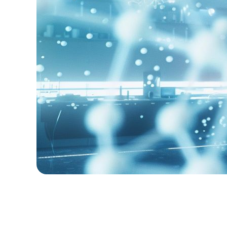
ごあいさつ
未来医療イノベー
運営主体
事業紹介
未来医療とは
未来を拓く再生医
高度CDMO人材育
ワンストップサー
Qrossover Lounge
創薬クラスターキ