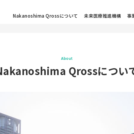
Nakanoshima Qrossについて
未来医療推進機構
事
ニュース
About
お知らせ
Nakanoshima Qross
につい
ossについて
イベント
活動レポート
ラーについて
コラム
メディア
施設情報
フロアマップ