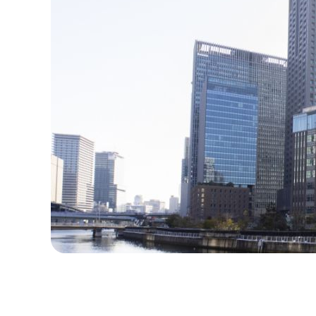
ごあいさつ
未来医療イノベー
運営主体
事業紹介
未来医療とは
未来を拓く再生医
高度CDMO人材育
ワンストップサー
Qrossover Lounge
創薬クラスターキ