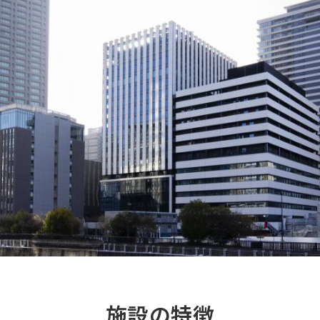
テナント企業
入居をご希望
ションエコシステム
研究会
再生医療クオ
CDMOコンソ
アントレプレ
療
アクセス
成プログラム
ビス
当ウェブサイト
 夢
著作権につい
ャンパス事業
コピーライト
NQ プライバ
個人情報保護
施設の特徴
公式ソーシャ