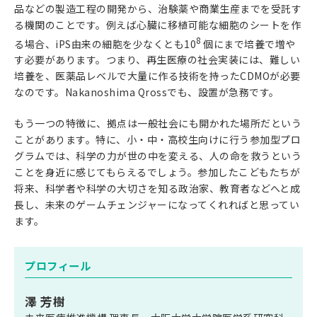
品などの製造工程の開発から、治験薬や商業生産までを受託す
る機関のことです。例えば心臓に移植可能な細胞のシートを作
8
る場合、iPS由来の細胞を少なくとも10
個にまで培養で増や
す必要があります。つまり、再生医療の社会実装には、難しい
培養を、医薬品レベルで大量に作る技術を持ったCDMOが必要
なのです。Nakanoshima Qrossでも、設置が急務です。
もう一つの特徴に、拠点は一般社会にも開かれた場所だという
ことがあります。特に、小・中・高校生向けに行う参加型プロ
グラムでは、科学の力が世の中を変える、人の命を救うという
ことを身近に感じてもらえるでしょう。参加したこどもたちが
将来、科学者や科学の大切さを知る政治家、教育者などへと成
長し、未来のゲームチェンジャーになってくれればと思ってい
ます。
プロフィール
澤 芳樹