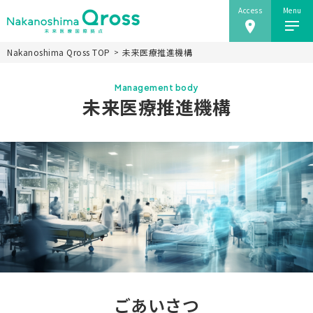
Access
Menu
Nakanoshima Qross TOP
未来医療推進機構
ホーム
Management body
Nakanoshima Qrossについて
未来医療推進機構
未来医療推進機構
事業紹介
ニュース
施設情報
研究会
アクセス
当ウェブサイトのご利用にあたり
ごあいさつ
JP
EN