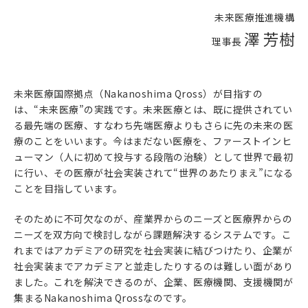
未来医療推進機構
澤 芳樹
理事長
未来医療国際拠点（Nakanoshima Qross）が目指すの
は、“未来医療”の実践です。未来医療とは、既に提供されてい
る最先端の医療、すなわち先端医療よりもさらに先の未来の医
療のことをいいます。今はまだない医療を、ファーストインヒ
ューマン（人に初めて投与する段階の治験）として世界で最初
に行い、その医療が社会実装されて“世界のあたりまえ”になる
ことを目指しています。
そのために不可欠なのが、産業界からのニーズと医療界からの
ニーズを双方向で検討しながら課題解決するシステムです。こ
れまではアカデミアの研究を社会実装に結びつけたり、企業が
社会実装までアカデミアと並走したりするのは難しい面があり
ました。これを解決できるのが、企業、医療機関、支援機関が
集まるNakanoshima Qrossなのです。