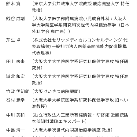
鈴木 寛
（東京大学公共政策大学院教授 慶応義塾大学 特任
教授）
銭谷 成剛
（大阪大学医学部附属病院小児成育外科 / 大阪大
学大学院医学系研究科次世代内視鏡治療学（日本
外科学会 専門医））
芹生 卓
（株式会社セリウメディカルコンサルティング 代
表取締役/一般社団法人医薬品開発能力促進機構
代表理事）
田上 未来
（大阪大学大学院医学系研究科保健学専攻 特任研
究員）
嶽北 和宏
（大阪大学大学院医学系研究科保健学専攻 特任准
教授）
竹政 伊知朗
（大阪けいさつ病院顧問）
谷村 忠幸
（大阪大学大学院医学系研究科保健学専攻 招へい
准教授）
中川 美和
（独立行政法人工業所有権情報・研修館 近畿統括
本部知財戦略エキスパート）
中島 清一
（大阪大学次世代内視鏡治療学講座 教授）