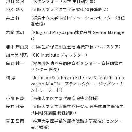
池野 文昭
（スタンフォード大学 主任研究員）
池松 靖人
（大阪大学大学院工学研究科 特任准教授）
井上 祥
（横浜市立大学 共創イノベーションセンター 特任
准教授）
岩崎 誠司
（Plug and Play Japan株式会社 Senior Manage
r）
浦中 麻由良
（日本生命保険相互会社 専門部長 / ヘルスケア）
加々美 綾乃
（CIC Institute ディレクター）
串岡 純一
（湘南藤沢徳洲会病院脊椎センター・脊柱側彎症
センター 医長）
楠 淳
（Johnson＆Johnson External Scientific Inno
vation APACシニアディレクター、ジャパン・カ
ントリーリード）
小栁 智義
（京都大学医学部附属病院特定教授）
笹井 雅夫
（大阪大学大学院医学系研究科 最先端再生医療学
共同研究講座 特任講師）
真田 昌爾
（神戸大学医学部附属病院臨床研究推進センター
長／教授）