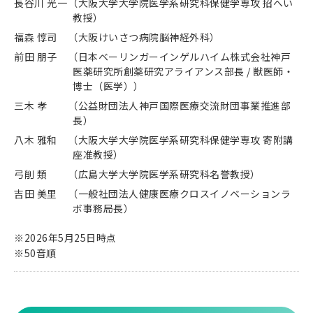
長谷川 光一
（大阪大学大学院医学系研究科保健学専攻 招へい
教授）
福森 惇司
（大阪けいさつ病院脳神経外科）
前田 朋子
（日本ベーリンガーインゲルハイム株式会社神戸
医薬研究所創薬研究アライアンス部長 / 獣医師・
博士（医学））
三木 孝
（公益財団法人神戸国際医療交流財団事業推進部
長）
八木 雅和
（大阪大学大学院医学系研究科保健学専攻 寄附講
座准教授）
弓削 類
（広島大学大学院医学系研究科名誉教授）
吉田 美里
（一般社団法人健康医療クロスイノベーションラ
ボ事務局長）
※2026年5月25日時点
※50音順