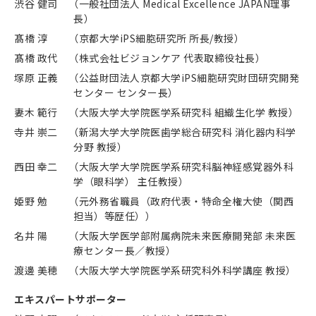
渋谷 健司
（一般社団法人 Medical Excellence JAPAN理事
長）
髙橋 淳
（京都大学iPS細胞研究所 所長/教授）
髙橋 政代
（株式会社ビジョンケア 代表取締役社長）
塚原 正義
（公益財団法人京都大学iPS細胞研究財団研究開発
センター センター長）
妻木 範行
（大阪大学大学院医学系研究科 組織生化学 教授）
寺井 崇二
（新潟大学大学院医歯学総合研究科 消化器内科学
分野 教授）
西田 幸二
（大阪大学大学院医学系研究科脳神経感覚器外科
学（眼科学） 主任教授）
姫野 勉
（元外務省職員（政府代表・特命全権大使（関西
担当）等歴任））
名井 陽
（大阪大学医学部附属病院未来医療開発部 未来医
療センター長／教授）
渡邊 美穂
（大阪大学大学院医学系研究科外科学講座 教授）
エキスパートサポーター