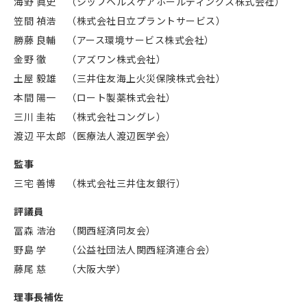
海野 眞史
（シップヘルスケアホールディングス株式会社）
笠間 禎浩
（株式会社日立プラントサービス）
勝藤 良輔
（アース環境サービス株式会社）
金野 徹
（アズワン株式会社）
土屋 毅雄
（三井住友海上火災保険株式会社）
本間 陽一
（ロート製薬株式会社）
三川 圭祐
（株式会社コングレ）
渡辺 平太郎
（医療法人渡辺医学会）
監事
三宅 善博
（株式会社三井住友銀行）
評議員
冨森 浩治
（関西経済同友会）
野島 学
（公益社団法人関西経済連合会）
藤尾 慈
（大阪大学）
理事長補佐