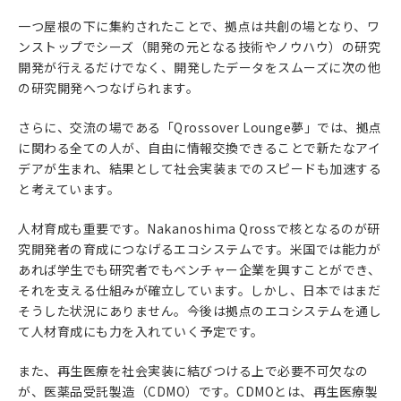
一つ屋根の下に集約されたことで、拠点は共創の場となり、ワ
ンストップでシーズ（開発の元となる技術やノウハウ）の研究
開発が行えるだけでなく、開発したデータをスムーズに次の他
の研究開発へつなげられます。
さらに、交流の場である「Qrossover Lounge夢」では、拠点
に関わる全ての人が、自由に情報交換できることで新たなアイ
デアが生まれ、結果として社会実装までのスピードも加速する
と考えています。
人材育成も重要です。Nakanoshima Qrossで核となるのが研
究開発者の育成につなげるエコシステムです。米国では能力が
あれば学生でも研究者でもベンチャー企業を興すことができ、
それを支える仕組みが確立しています。しかし、日本ではまだ
そうした状況にありません。今後は拠点のエコシステムを通し
て人材育成にも力を入れていく予定です。
また、再生医療を社会実装に結びつける上で必要不可欠なの
が、医薬品受託製造（CDMO）です。CDMOとは、再生医療製