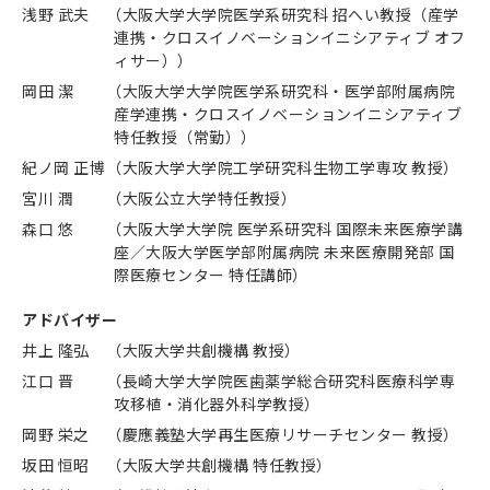
浅野 武夫
（大阪大学大学院医学系研究科 招へい教授（産学
連携・クロスイノベーションイニシアティブ オフ
ィサー））
岡田 潔
（大阪大学大学院医学系研究科・医学部附属病院
産学連携・クロスイノベーションイニシアティブ
特任教授（常勤））
紀ノ岡 正博
（大阪大学大学院工学研究科生物工学専攻 教授）
宮川 潤
（大阪公立大学特任教授）
森口 悠
（大阪大学大学院 医学系研究科 国際未来医療学講
座／大阪大学医学部附属病院 未来医療開発部 国
際医療センター 特任講師）
アドバイザー
井上 隆弘
（大阪大学共創機構 教授）
江口 晋
（長崎大学大学院医歯薬学総合研究科医療科学専
攻移植・消化器外科学教授）
岡野 栄之
（慶應義塾大学再生医療リサーチセンター 教授）
坂田 恒昭
（大阪大学共創機構 特任教授）