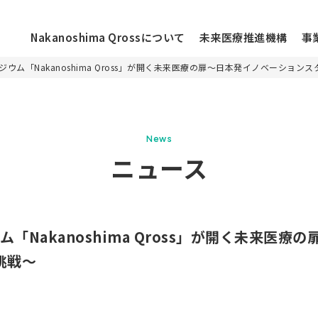
Nakanoshima Qrossについて
未来医療推進機構
事
ンポジウム「Nakanoshima Qross」が開く未来医療の扉～日本発イノベーシ
ニュース
News
お知らせ
ニュース
ossについて
イベント
活動レポート
ラーについて
コラム
ウム「Nakanoshima Qross」が開く未来
メディア
挑戦～
施設情報
フロアマップ