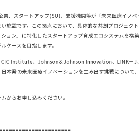
テナント企業
入居をご希望
医療機関と企業、スタートアップ(SU)、支援機関等が「未来医療
ションエコシステム
ない施設です。この拠点において、具体的な共創プロジェクト
研究会
ーション」に特化したスタートアップ育成エコシステムを構
再生医療クオ
デルケースを目指します。
CDMOコンソ
アントレプレ
療
tute、Johnson＆Johnson Innovation、LINK－J、Plu
アクセス
成プログラム
一堂に会し、日本発の未来医療イノベーションを生み出す挑戦につい
ビス
当ウェブサイト
 夢
著作権につい
ームからお申し込みください。
ャンパス事業
コピーライト
NQ プライバ
個人情報保護
======================
公式ソーシャ