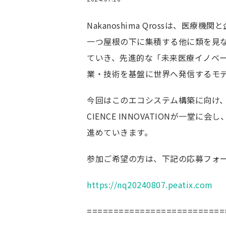
ごあいさつ
Nakanoshima Qrossは、
未来医療イノベー
一つ屋根の下に集積する他に類を見
運営主体
ていき、先進的な「未来医療イノベ
事業紹介
業・技術を基盤に世界へ発信するモ
未来医療とは
未来を拓く再生医
今回はこのエコシステム構築に向け、CIC Insti
高度CDMO人材育
CIENCE INNOVATIONが
ワンストップサー
進めていきます。
Qrossover Lounge
参加ご希望の方は、下記の応募フォ
創薬クラスターキ
https://nq20240807.peatix.com
==========================