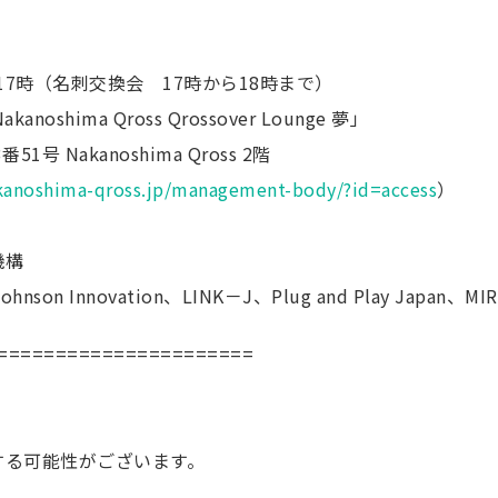
-17時（名刺交換会 17時から18時まで）
anoshima Qross Qrossover Lounge 夢」
1号 Nakanoshima Qross 2階
kanoshima-qross.jp/management-body/?id=access
）
機構
hnson Innovation、LINK－J、Plug and Play Japan、MIR
======================
する可能性がございます。