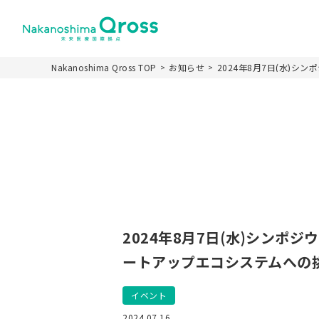
Nakanoshima Qross TOP
お知らせ
2024年8月7日(水)シ
ホーム
Nakanoshima Qr
施設の特徴
施設名称とロゴカ
2024年8月7日(水)シンポジ
パーパス
施設概要
ートアップエコシステムへの
運営スキーム
イベント
未来医療推進機構
2024.07.16