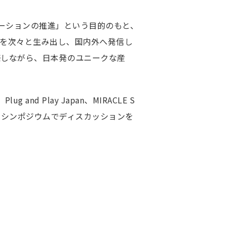
様一覧
される皆様へ
イノベーションの推進」という目的のもと、
を次々と生み出し、国内外へ発信し
築しながら、日本発のユニークな産
リティ評価研究会
ーシアム研究会
ナーシップ研究会
g and Play Japan、MIRACLE S
て、シンポジウムでディスカッションを
のご利用にあたり
て
ポリシー
シーポリシー
方針
ルメディア運用ポリシー