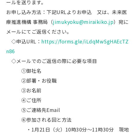
ールを送ります。
お申し込み方法：下記URLよりお申込 又は、未来医
療推進機構 事務局（
jimukyoku@miraikiko.jp
）宛に
メールにてご返信ください。
◇申込URL：
https://forms.gle/iLdqMwSgHAEcTZ
n86
◇メールでのご返信の際に必要な項目
①御社名
②部署・お役職
③お名前
④ご住所
⑤ご連絡先Email
⑥参加される回と方法
・1月21日（火）10時30分～11時30分 現地