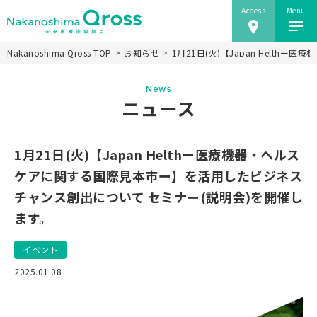
Access
Menu
Nakanoshima Qross TOP
お知らせ
1月21日(火)【Japan Hel
ホーム
News
Nakanoshima Qrossについて
ニュース
未来医療推進機構
事業紹介
1月21日(火)【Japan Helthー医療機器・ヘルス
ニュース
ケアに関する国際見本市ー】を活用したビジネス
チャンス創出について セミナー(説明会)を開催し
施設情報
ます。
研究会
アクセス
イベント
当ウェブサイトのご利用にあたり
2025.01.08
JP
EN