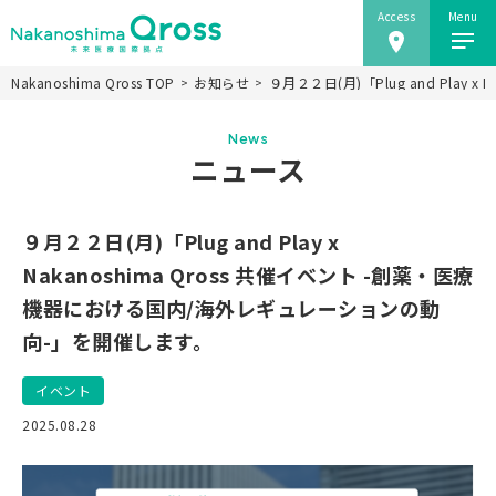
Access
Menu
Nakanoshima Qross TOP
お知らせ
９月２２日(月)「Plug and Pla
ホーム
News
Nakanoshima Qrossについて
ニュース
未来医療推進機構
事業紹介
９月２２日(月)「Plug and Play x
ニュース
Nakanoshima Qross 共催イベント -創薬・医療
機器における国内/海外レギュレーションの動
施設情報
向-」を開催します。
研究会
アクセス
イベント
当ウェブサイトのご利用にあたり
2025.08.28
JP
EN