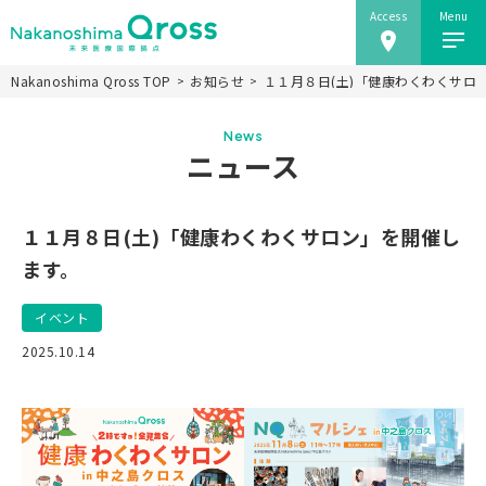
Access
Menu
Nakanoshima Qross TOP
お知らせ
１１月８日(土)「健康わくわくサロ
ホーム
News
Nakanoshima Qrossについて
ニュース
未来医療推進機構
事業紹介
１１月８日(土)「健康わくわくサロン」を開催し
ニュース
ます。
施設情報
イベント
研究会
2025.10.14
アクセス
当ウェブサイトのご利用にあたり
JP
EN