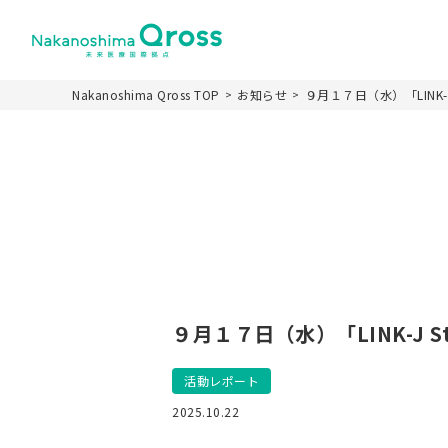
Nakanoshima Qross TOP
お知らせ
９月１７日（水）「LINK-J S
ホーム
Nakanoshima Qr
施設の特徴
施設名称とロゴカ
９月１７日（水）「LINK-J Sta
パーパス
施設概要
活動レポート
運営スキーム
2025.10.22
未来医療推進機構