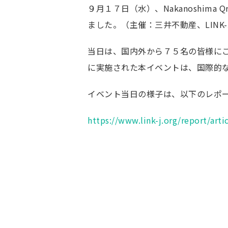
９月１７日（水）、Nakanoshima Qross
ごあいさつ
ました。（主催：三井不動産、LINK
未来医療イノベー
運営主体
当日は、国内外から７５名の皆様にご参加
事業紹介
に実施された本イベントは、国際的
未来医療とは
イベント当日の様子は、以下のレポ
未来を拓く再生医
高度CDMO人材育
https://www.link-j.org/report/arti
ワンストップサー
Qrossover Lounge
創薬クラスターキ