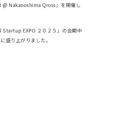
様一覧
t @ Nakanoshima Qross」を開催し
される皆様へ
artup EXPO ２０２５」の会期中
リティ評価研究会
いに盛り上がりました。
ーシアム研究会
ナーシップ研究会
のご利用にあたり
て
ポリシー
シーポリシー
方針
ルメディア運用ポリシー