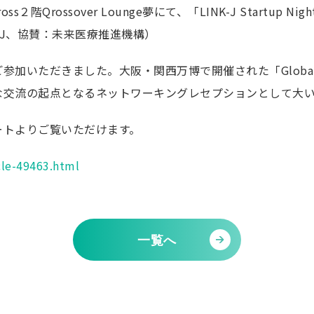
テナント企業
２階Qrossover Lounge夢にて、「LINK-J Startup Nigh
入居をご希望
-J、協賛：未来医療推進機構）
ションエコシステム
研究会
いただきました。大阪・関西万博で開催された「Global St
再生医療クオ
な交流の起点となるネットワーキングレセプションとして大
CDMOコンソ
アントレプレ
ートよりご覧いただけます。
療
アクセス
成プログラム
cle-49463.html
ビス
当ウェブサイト
 夢
著作権につい
ャンパス事業
コピーライト
一覧へ
NQ プライバ
個人情報保護
公式ソーシャ