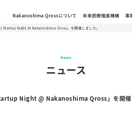
Nakanoshima Qrossについて
未来医療推進機構
事
tartup Night @ Nakanoshima Qross」を開催しました。
ニュース
News
お知らせ
ニュース
ossについて
イベント
活動レポート
ラーについて
コラム
rtup Night @ Nakanoshima Qross」
メディア
施設情報
フロアマップ