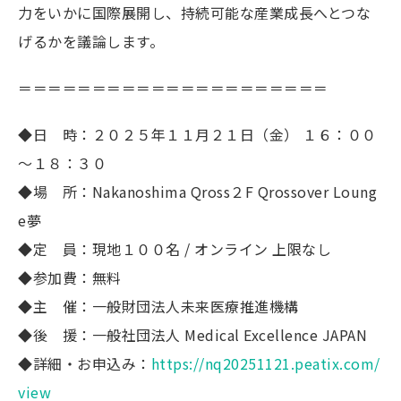
力をいかに国際展開し、持続可能な産業成長へとつな
げるかを議論します。
＝＝＝＝＝＝＝＝＝＝＝＝＝＝＝＝＝＝＝＝＝
◆日 時：２０２５年１１月２１日（金） １６：００
～１８：３０
◆場 所：Nakanoshima Qross２F Qrossover Loung
e夢
◆定 員：現地１００名 / オンライン 上限なし
◆参加費：無料
◆主 催：一般財団法人未来医療推進機構
◆後 援：一般社団法人 Medical Excellence JAPAN
◆詳細・お申込み：
https://nq20251121.peatix.com/
view