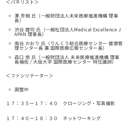
＜パネリスト＞
澤 芳樹 氏（一般財団法人未来医療推進機構 理事
長）
渋谷 健司 氏（一般社団法人Medical Excellence J
APAN 理事長）
南谷 かおり 氏（りんくう総合医療センター 健康管
理センター長 兼 国際医療広報センター長）
森口 悠 氏（一般財団法人 未来医療推進機構 理事
長補佐 / 大阪大学 国際医療センター 特任講師）
＜ファシリテーター＞
調整中
１７：３５ー１７：４０ クロージング・写真撮影
１７：４０ー１８：３０ ネットワーキング