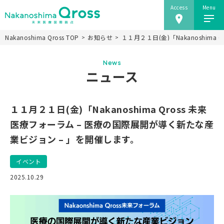
Access
Menu
Nakanoshima Qross TOP
お知らせ
１１月２１日(金)「Nakanoshim
ホーム
News
Nakanoshima Qrossについて
ニュース
未来医療推進機構
事業紹介
１１月２１日(金)「Nakanoshima Qross 未来
ニュース
医療フォーラム – 医療の国際展開が導く新たな産
業ビジョン – 」を開催します。
施設情報
研究会
イベント
アクセス
2025.10.29
当ウェブサイトのご利用にあたり
JP
EN