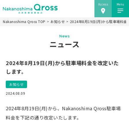
Access
Menu
Nakanoshima Qross TOP
お知らせ
2024年8月19日(月)から駐車場料
ホーム
News
Nakanoshima Qrossについて
ニュース
未来医療推進機構
事業紹介
2024年8月19日(月)から駐車場料金を改定いた
ニュース
します。
施設情報
お知らせ
研究会
2024.08.09
アクセス
2024年8月19日(月)から、Nakanoshima Qross駐車場
当ウェブサイトのご利用にあたり
料金を下記の通り改定いたします。
JP
EN