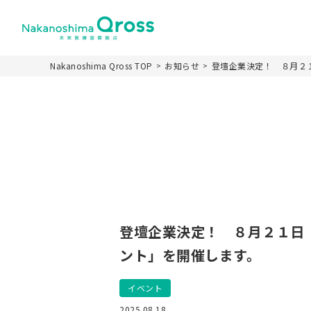
Nakanoshima Qross TOP
お知らせ
登壇企業決定！ ８月２１日
ホーム
Nakanoshima Qr
施設の特徴
施設名称とロゴカ
登壇企業決定！ ８月２１日（木
パーパス
施設概要
ント」を開催します。
運営スキーム
イベント
未来医療推進機構
2025.08.18