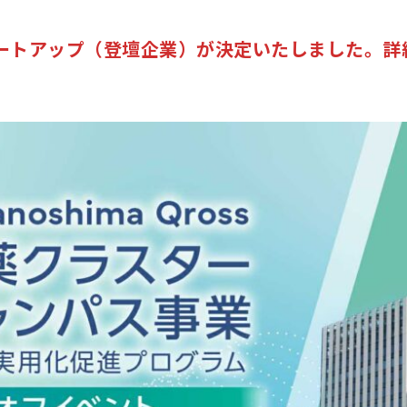
テナント企業
入居をご希望
ートアップ（登壇企業）が決定いたしました。詳
ションエコシステム
研究会
再生医療クオ
CDMOコンソ
アントレプレ
療
アクセス
成プログラム
ビス
当ウェブサイト
 夢
著作権につい
ャンパス事業
コピーライト
NQ プライバ
個人情報保護
公式ソーシャ