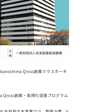
anoshima Qross創薬クラスターキ
 Qross創薬・実用化促進プログラム
化を目指す本事業では、製薬企業、V