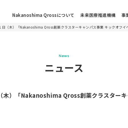
Nakanoshima Qrossについて
未来医療推進機構
事
（木）「Nakanoshima Qross創薬クラスターキャンパス事業 キックオフ
ニュース
News
お知らせ
ニュース
ossについて
イベント
活動レポート
ラーについて
コラム
）「Nakanoshima Qross創薬クラスタ
メディア
施設情報
フロアマップ