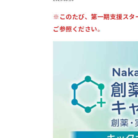
ごあいさつ
※このたび、第一期支援スタ
未来医療イノベー
運営主体
ご参照ください
。
事業紹介
未来医療とは
未来を拓く再生医
高度CDMO人材育
ワンストップサー
Qrossover Lounge
創薬クラスターキ