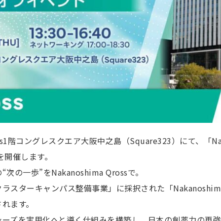
ross1階コングレスクエア大阪中之島（Square323）にて、「Nak
を開催します。
一歩”をNakanoshima Qrossで。
スターキャンパス整備事業」に採択された「Nakanoshima
されます。
シーズを実用化へと導く仕組みを構築し、日本の創薬力の再強