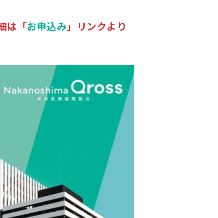
様一覧
される皆様へ
細は「
お申込み
」リンクより
リティ評価研究会
ーシアム研究会
ナーシップ研究会
のご利用にあたり
て
ポリシー
シーポリシー
方針
ルメディア運用ポリシー