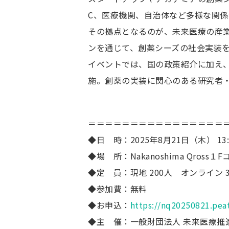
C、医療機関、自治体など多様な関
その拠点となるのが、未来医療の産業化
ンを通じて、創薬シーズの社会実装
イベントでは、国の政策紹介に加え
施。創薬の実装に関心のある研究者
＝＝＝＝＝＝＝＝＝＝＝＝＝＝＝＝
◆日 時：2025年8月21日（木） 13:3
◆場 所：Nakanoshima Qross
◆定 員：現地 200人 オンライン 3
◆参加費：無料
◆お申込：
https://nq20250821.pea
◆主 催：一般財団法人 未来医療推