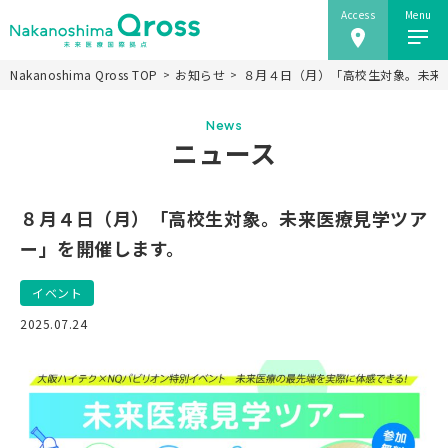
Access
Menu
Nakanoshima Qross TOP
お知らせ
８月４日（月）「高校生対象。未来
ホーム
News
Nakanoshima Qrossについて
ニュース
未来医療推進機構
事業紹介
８月４日（月）「高校生対象。未来医療見学ツア
ニュース
ー」を開催します。
施設情報
イベント
研究会
2025.07.24
アクセス
当ウェブサイトのご利用にあたり
JP
EN