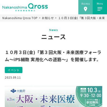
Access
Menu
Nakanoshima Qross TOP
お知らせ
１０月３日(金)「第３回大阪・未来
ホーム
News
Nakanoshima Qrossについて
ニュース
未来医療推進機構
事業紹介
１０月３日(金)「第３回大阪・未来医療フォーラ
ニュース
ム～iPS細胞 実用化への道筋～」を開催します。
施設情報
イベント
研究会
2025.09.11
アクセス
当ウェブサイトのご利用にあたり
JP
EN