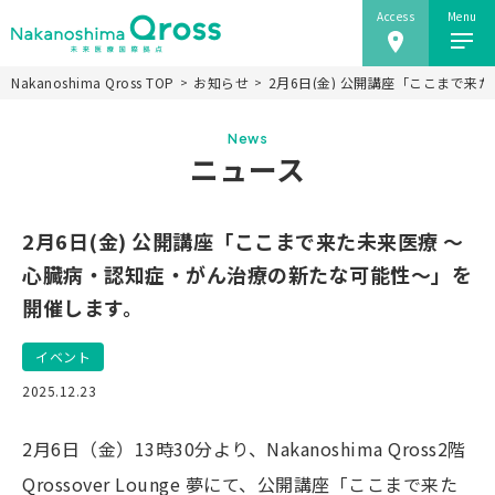
Access
Menu
Nakanoshima Qross TOP
お知らせ
2月6日(金) 公開講座「ここまで
ホーム
News
Nakanoshima Qrossについて
ニュース
未来医療推進機構
事業紹介
2月6日(金) 公開講座「ここまで来た未来医療 ～
ニュース
心臓病・認知症・がん治療の新たな可能性～」を
開催します。
施設情報
研究会
イベント
アクセス
2025.12.23
当ウェブサイトのご利用にあたり
2月6日（金）13時30分より、Nakanoshima Qross2階
Qrossover Lounge 夢にて、公開講座「ここまで来た
JP
EN