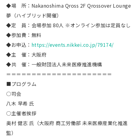
◆場 所：Nakanoshima Qross 2F Qrossover Lounge
夢（ハイブリッド開催）
◆定 員：会場参加 80人 ※オンライン参加は定員なし
◆参加費：無料
◆お申込：
https://events.nikkei.co.jp/79174/
◆主 催：大阪府
◆共 催：一般財団法人未来医療推進機構
＝＝＝＝＝＝＝＝＝＝＝＝＝＝＝＝＝＝＝＝＝
■プログラム
○司会
八木 早希 氏
○主催者挨拶
奥村 健志 氏（大阪府 商工労働部 未来医療産業化推進
監）