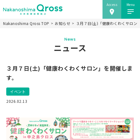
Access
Menu
Nakanoshima Qross TOP
お知らせ
３月７日(土)「健康わくわくサロン
ホーム
News
Nakanoshima Qrossについて
ニュース
未来医療推進機構
事業紹介
３月７日(土)「健康わくわくサロン」を開催しま
ニュース
す。
施設情報
イベント
研究会
2026.02.13
アクセス
当ウェブサイトのご利用にあたり
JP
EN