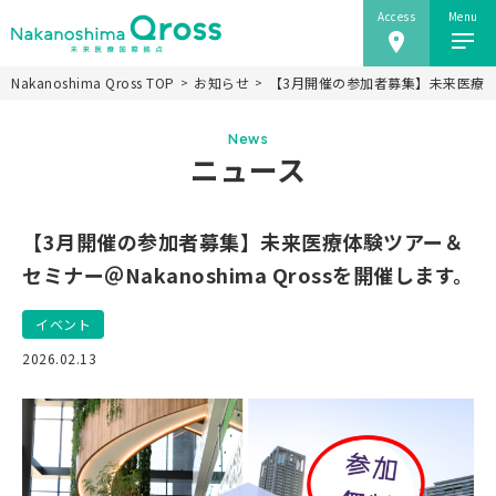
Access
Menu
Nakanoshima Qross TOP
お知らせ
【3月開催の参加者募集】未来医療体験ツ
ホーム
News
Nakanoshima Qrossについて
ニュース
未来医療推進機構
事業紹介
【3月開催の参加者募集】未来医療体験ツアー＆
ニュース
セミナー＠Nakanoshima Qrossを開催します。
施設情報
イベント
研究会
2026.02.13
アクセス
当ウェブサイトのご利用にあたり
JP
EN