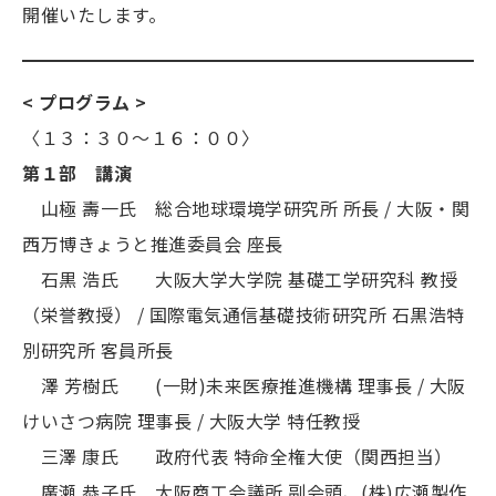
開催いたします。
< プログラム >
〈１３：３０～１６：００〉
第１部 講演
山極 壽一氏 総合地球環境学研究所 所長 / 大阪・関
西万博きょうと推進委員会 座長
石黒 浩氏 大阪大学大学院 基礎工学研究科 教授
（栄誉教授） / 国際電気通信基礎技術研究所 石黒浩特
別研究所 客員所長
澤 芳樹氏 (一財)未来医療推進機構 理事長 / 大阪
けいさつ病院 理事長 / 大阪大学 特任教授
三澤 康氏 政府代表 特命全権大使（関西担当）
廣瀬 恭子氏 大阪商工会議所 副会頭、(株)広瀬製作