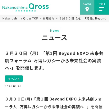
Access
Menu
Nakanoshima Qross TOP
お知らせ
３月３０日（月）「第1回 Beyon
ホーム
News
Nakanoshima Qrossについて
ニュース
未来医療推進機構
事業紹介
３月３０日（月）「第1回 Beyond EXPO 未来共
ニュース
創フォーラム-万博レガシーから未来社会の実装
へ-」を開催します。
施設情報
研究会
イベント
アクセス
2026.02.26
当ウェブサイトのご利用にあたり
３月３０日(月)
「第１回 Beyond EXPO 未来共創フォ
ーラム -万博レガシーから未来社会の実装へ- 」
を開催
JP
EN