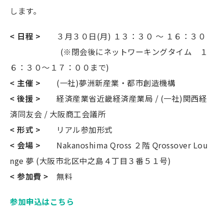
します。
< 日程 >
３月３０日(月) １３：３０ ～ １６：３０
(※閉会後にネットワーキングタイム １
６：３０～１７：００まで)
< 主催 >
(一社)夢洲新産業・都市創造機構
< 後援 >
経済産業省近畿経済産業局 / (一社)関西経
済同友会 / 大阪商工会議所
< 形式 >
リアル参加形式
< 会場 >
Nakanoshima Qross ２階 Qrossover Lou
nge 夢 (大阪市北区中之島４丁目３番５１号)
< 参加費 >
無料
参加申込はこちら