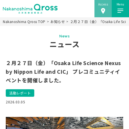
Access
Menu
Nakanoshima Qross TOP
お知らせ
２月２７日（金）「Osaka Life Scie
ホーム
News
Nakanoshima Qrossについて
ニュース
未来医療推進機構
事業紹介
２月２７日（金）「Osaka Life Science Nexus
ニュース
by Nippon Life and CIC」 プレコミュニティイ
ベントを開催しました。
施設情報
研究会
活動レポート
アクセス
2026.03.05
当ウェブサイトのご利用にあたり
JP
EN