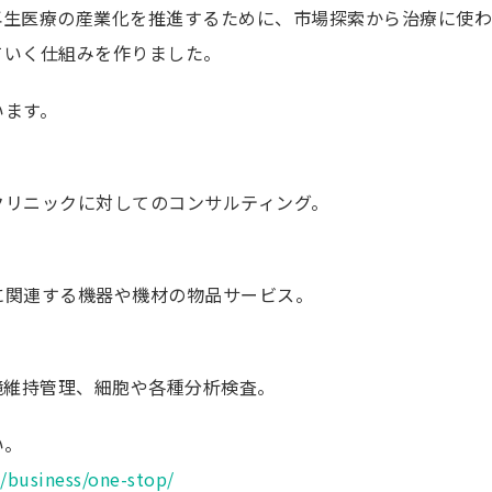
テナント企業
Q）では、再生医療の産業化を推進するために、市場探索から治療
入居をご希望
ていく仕組みを作りました。
ションエコシステム
研究会
います。
再生医療クオ
CDMOコンソ
アントレプレ
クリニックに対してのコンサルティング。
療
アクセス
成プログラム
ビス
に関連する機器や機材の物品サービス。
当ウェブサイト
 夢
著作権につい
ャンパス事業
コピーライト
境維持管理、細胞や各種分析検査。
NQ プライバ
個人情報保護
い。
公式ソーシャ
/business/one-stop/