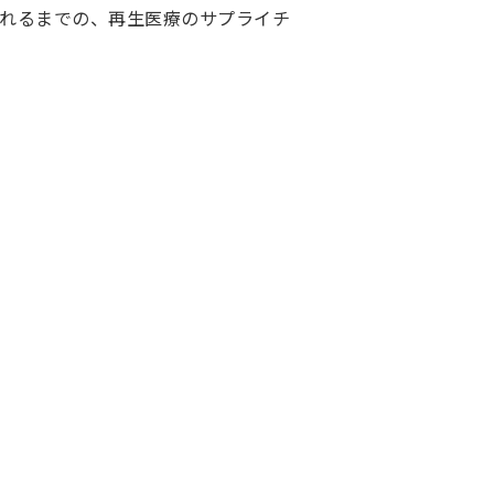
様一覧
に使われるまでの、再生医療のサプライチ
される皆様へ
リティ評価研究会
ーシアム研究会
ナーシップ研究会
のご利用にあたり
て
ポリシー
シーポリシー
方針
ルメディア運用ポリシー