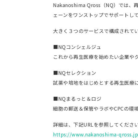
Nakanoshima Qross（N
ごあいさつ
ェーンをワンストップでサポートし
未来医療イノベー
運営主体
大きく３つのサービスで構成されて
事業紹介
■NQコンシェルジュ
未来医療とは
これから再生医療を始めたい企業や
未来を拓く再生医
高度CDMO人材育
■NQセレクション
ワンストップサー
試薬や培地をはじめとする再生医療
Qrossover Lounge
創薬クラスターキ
■NQまるっと＆ロジ
細胞の郵送＆保管やラボやCPCの環
詳細は、下記URLを参照してくださ
https://www.nakanoshima-qross.jp