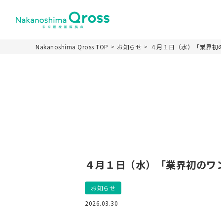
Nakanoshima Qross TOP
お知らせ
４月１日（水）「業界初
ホーム
Nakanoshima Qr
施設の特徴
施設名称とロゴカ
４月１日（水）「業界初のワ
パーパス
施設概要
お知らせ
運営スキーム
2026.03.30
未来医療推進機構